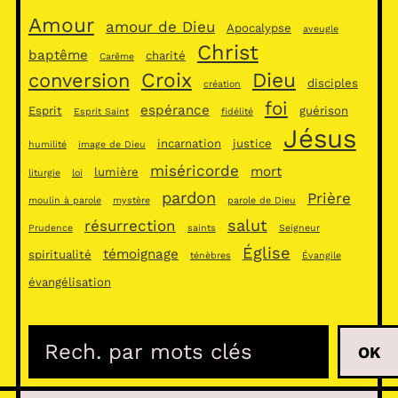
Amour
amour de Dieu
Apocalypse
aveugle
Christ
baptême
charité
Carême
Croix
Dieu
conversion
disciples
création
foi
espérance
Esprit
guérison
Esprit Saint
fidélité
Jésus
incarnation
justice
humilité
image de Dieu
miséricorde
mort
lumière
liturgie
loi
pardon
Prière
moulin à parole
mystère
parole de Dieu
salut
résurrection
Prudence
saints
Seigneur
Église
témoignage
spiritualité
ténèbres
Évangile
évangélisation
R
OK
e
c