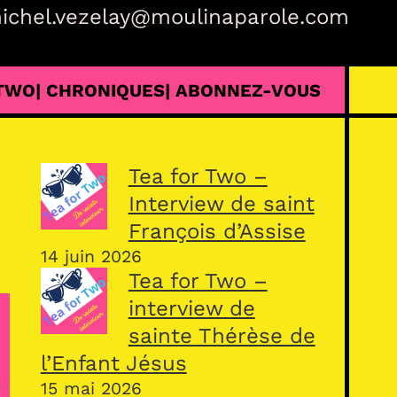
ichel.vezelay@moulinaparole.com
 TWO
| CHRONIQUES
| ABONNEZ-VOUS
Tea for Two –
Interview de saint
François d’Assise
14 juin 2026
Tea for Two –
interview de
sainte Thérèse de
l’Enfant Jésus
15 mai 2026