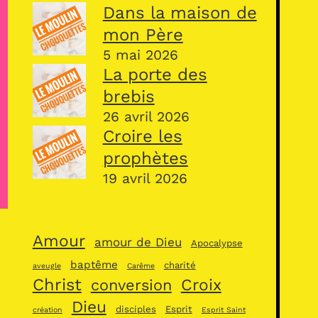
Dans la maison de
mon Père
5 mai 2026
La porte des
brebis
26 avril 2026
Croire les
prophètes
19 avril 2026
Amour
amour de Dieu
Apocalypse
baptême
charité
aveugle
Carême
Christ
Croix
conversion
Dieu
disciples
Esprit
création
Esprit Saint