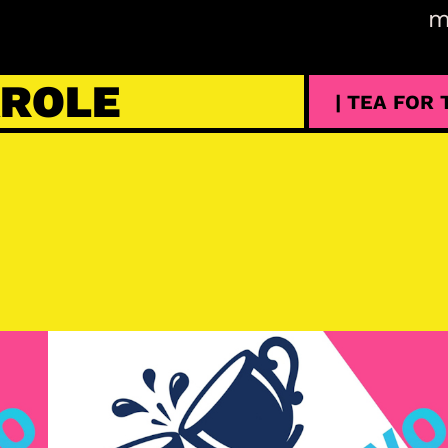
m
AROLE
| TEA FOR