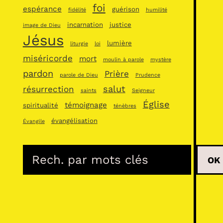
foi
espérance
guérison
fidélité
humilité
incarnation
justice
image de Dieu
Jésus
lumière
liturgie
loi
miséricorde
mort
moulin à parole
mystère
pardon
Prière
parole de Dieu
Prudence
salut
résurrection
saints
Seigneur
Église
témoignage
spiritualité
ténèbres
évangélisation
Évangile
R
OK
e
c
h
e