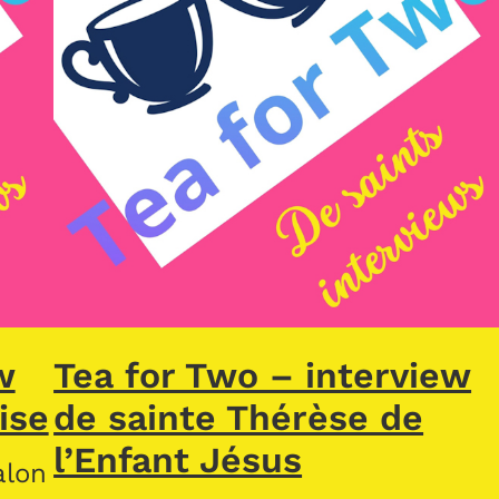
w
Tea for Two – interview
ise
de sainte Thérèse de
l’Enfant Jésus
alon