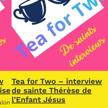
w
Tea for Two – interview
ise
de sainte Thérèse de
l’Enfant Jésus
alon