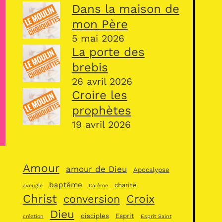
Dans la maison de
mon Père
5 mai 2026
La porte des
brebis
26 avril 2026
Croire les
prophètes
19 avril 2026
Amour
amour de Dieu
Apocalypse
baptême
charité
aveugle
Carême
Christ
Croix
conversion
Dieu
disciples
Esprit
création
Esprit Saint