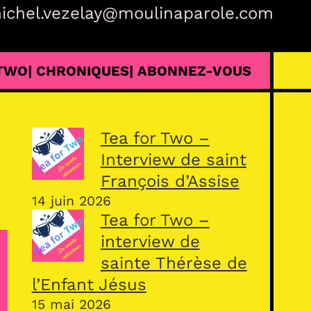
ichel.vezelay@moulinaparole.com
 TWO
| CHRONIQUES
| ABONNEZ-VOUS
Tea for Two –
Interview de saint
François d’Assise
14 juin 2026
Tea for Two –
interview de
sainte Thérèse de
l’Enfant Jésus
15 mai 2026