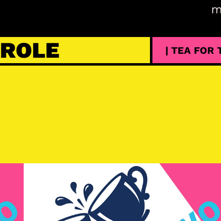
m
AROLE
| TEA FOR
s