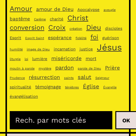
Amour
amour de Dieu
Apocalypse
aveugle
Christ
baptême
charité
Carême
Croix
Dieu
conversion
disciples
création
foi
espérance
Esprit
guérison
Esprit Saint
fidélité
Jésus
incarnation
justice
humilité
image de Dieu
miséricorde
mort
lumière
liturgie
loi
pardon
Prière
moulin à parole
mystère
parole de Dieu
salut
résurrection
Prudence
saints
Seigneur
Église
témoignage
spiritualité
ténèbres
Évangile
évangélisation
R
OK
e
c