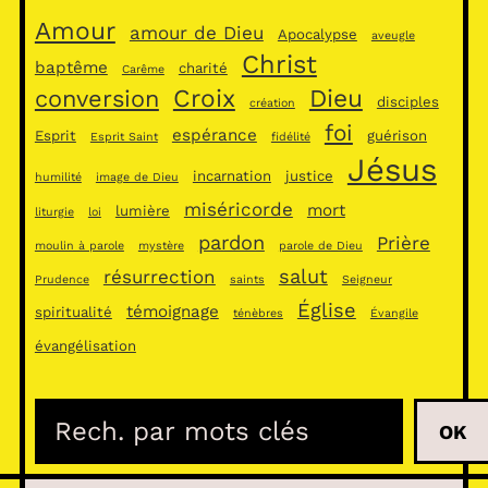
Amour
amour de Dieu
Apocalypse
aveugle
Christ
baptême
charité
Carême
Croix
Dieu
conversion
disciples
création
foi
espérance
Esprit
guérison
Esprit Saint
fidélité
Jésus
incarnation
justice
humilité
image de Dieu
miséricorde
mort
lumière
liturgie
loi
pardon
Prière
moulin à parole
mystère
parole de Dieu
salut
résurrection
Prudence
saints
Seigneur
Église
témoignage
spiritualité
ténèbres
Évangile
évangélisation
R
OK
e
c