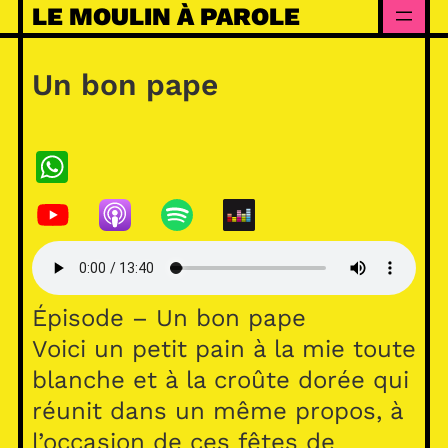
Skip
LE MOULIN À PAROLE
to
content
Un bon pape
WhatsApp
Épisode – Un bon pape
Voici un petit pain à la mie toute
blanche et à la croûte dorée qui
réunit dans un même propos, à
l’occasion de ces fêtes de