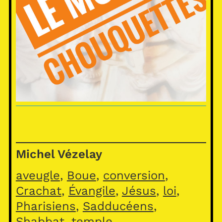
Michel Vézelay
aveugle
, 
Boue
, 
conversion
, 
Crachat
, 
Évangile
, 
Jésus
, 
loi
, 
Pharisiens
, 
Sadducéens
, 
Shabbat
, 
temple