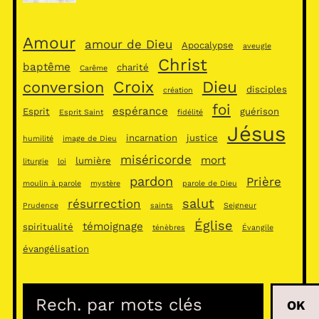
Amour
amour de Dieu
Apocalypse
aveugle
Christ
baptême
charité
Carême
Croix
Dieu
conversion
disciples
création
foi
espérance
Esprit
guérison
Esprit Saint
fidélité
Jésus
incarnation
justice
humilité
image de Dieu
miséricorde
mort
lumière
liturgie
loi
pardon
Prière
moulin à parole
mystère
parole de Dieu
salut
résurrection
Prudence
saints
Seigneur
Église
témoignage
spiritualité
ténèbres
Évangile
évangélisation
R
OK
e