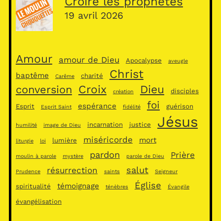
Croire les prophètes
19 avril 2026
Amour
amour de Dieu
Apocalypse
aveugle
Christ
baptême
charité
Carême
Croix
Dieu
conversion
disciples
création
foi
espérance
Esprit
guérison
Esprit Saint
fidélité
Jésus
incarnation
justice
humilité
image de Dieu
miséricorde
mort
lumière
liturgie
loi
pardon
Prière
moulin à parole
mystère
parole de Dieu
salut
résurrection
Prudence
saints
Seigneur
Église
témoignage
spiritualité
ténèbres
Évangile
évangélisation