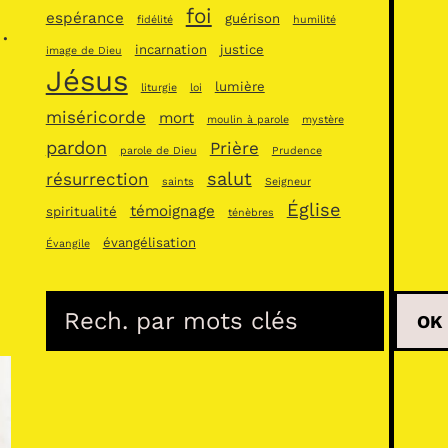
foi
espérance
guérison
fidélité
humilité
…
incarnation
justice
image de Dieu
Jésus
lumière
liturgie
loi
miséricorde
mort
moulin à parole
mystère
pardon
Prière
parole de Dieu
Prudence
salut
résurrection
saints
Seigneur
Église
témoignage
spiritualité
ténèbres
évangélisation
Évangile
R
OK
e
c
h
e