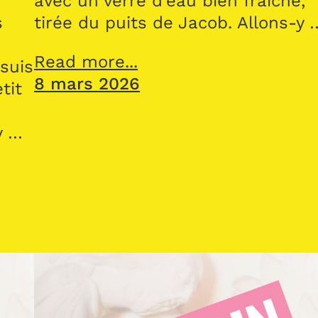
avec un verre d’eau bien fraîche,
s
tirée du puits de Jacob. Allons-y 
Read more...
suis
8 mars 2026
tit
y …