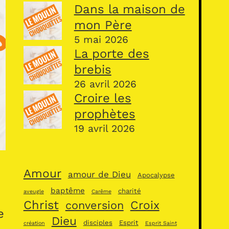
Dans la maison de
mon Père
5 mai 2026
La porte des
brebis
26 avril 2026
Croire les
prophètes
19 avril 2026
Amour
amour de Dieu
Apocalypse
baptême
charité
aveugle
Carême
Christ
Croix
conversion
e
Dieu
disciples
Esprit
création
Esprit Saint