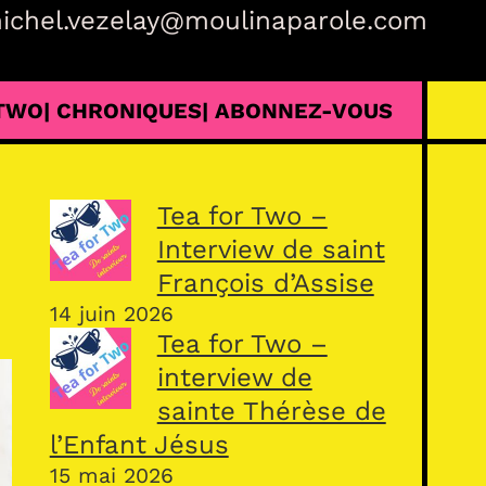
ichel.vezelay@moulinaparole.com
 TWO
| CHRONIQUES
| ABONNEZ-VOUS
Tea for Two –
Interview de saint
François d’Assise
14 juin 2026
Tea for Two –
interview de
sainte Thérèse de
l’Enfant Jésus
15 mai 2026