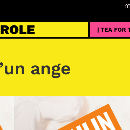
m
AROLE
| TEA FOR
d’un ange