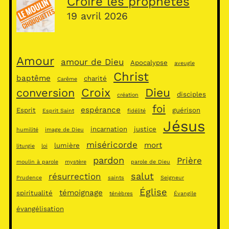
Croire les prophètes
19 avril 2026
Amour
amour de Dieu
Apocalypse
aveugle
Christ
baptême
charité
Carême
Croix
Dieu
conversion
disciples
création
foi
espérance
Esprit
guérison
Esprit Saint
fidélité
Jésus
incarnation
justice
humilité
image de Dieu
miséricorde
mort
lumière
liturgie
loi
pardon
Prière
moulin à parole
mystère
parole de Dieu
salut
résurrection
Prudence
saints
Seigneur
Église
témoignage
spiritualité
ténèbres
Évangile
évangélisation