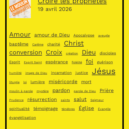
Croire les prophètes
19 avril 2026
Amour
amour de Dieu
Apocalypse
aveugle
Christ
baptême
charité
Carême
Croix
Dieu
conversion
disciples
création
foi
espérance
Esprit
guérison
Esprit Saint
fidélité
Jésus
incarnation
justice
humilité
image de Dieu
miséricorde
mort
lumière
liturgie
loi
pardon
Prière
moulin à parole
mystère
parole de Dieu
salut
résurrection
Prudence
saints
Seigneur
Église
témoignage
spiritualité
ténèbres
Évangile
évangélisation