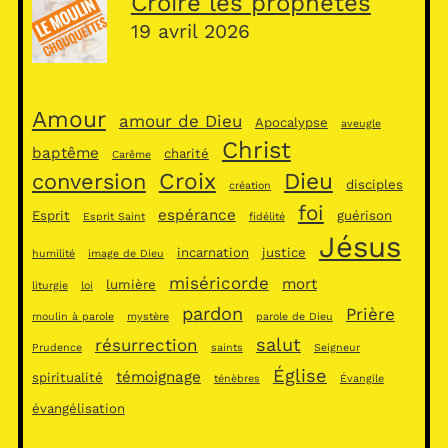
Croire les prophètes
19 avril 2026
Amour
amour de Dieu
Apocalypse
aveugle
Christ
baptême
charité
Carême
Croix
Dieu
conversion
disciples
création
foi
espérance
Esprit
guérison
Esprit Saint
fidélité
Jésus
incarnation
justice
humilité
image de Dieu
miséricorde
mort
lumière
liturgie
loi
pardon
Prière
moulin à parole
mystère
parole de Dieu
salut
résurrection
Prudence
saints
Seigneur
Église
témoignage
spiritualité
ténèbres
Évangile
évangélisation