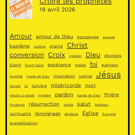
Croire les prophètes
19 avril 2026
Amour
amour de Dieu
Apocalypse
aveugle
Christ
baptême
charité
Carême
Croix
Dieu
conversion
disciples
création
foi
espérance
Esprit
guérison
Esprit Saint
fidélité
Jésus
incarnation
justice
humilité
image de Dieu
miséricorde
mort
lumière
liturgie
loi
pardon
Prière
moulin à parole
mystère
parole de Dieu
salut
résurrection
Prudence
saints
Seigneur
Église
témoignage
spiritualité
ténèbres
Évangile
évangélisation