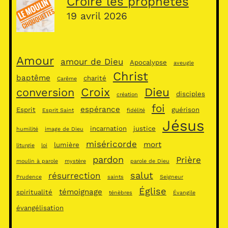
Croire les prophètes
19 avril 2026
Amour
amour de Dieu
Apocalypse
aveugle
Christ
baptême
charité
Carême
Croix
Dieu
conversion
disciples
création
foi
espérance
Esprit
guérison
Esprit Saint
fidélité
Jésus
incarnation
justice
humilité
image de Dieu
miséricorde
mort
lumière
liturgie
loi
pardon
Prière
moulin à parole
mystère
parole de Dieu
salut
résurrection
Prudence
saints
Seigneur
Église
témoignage
spiritualité
ténèbres
Évangile
évangélisation