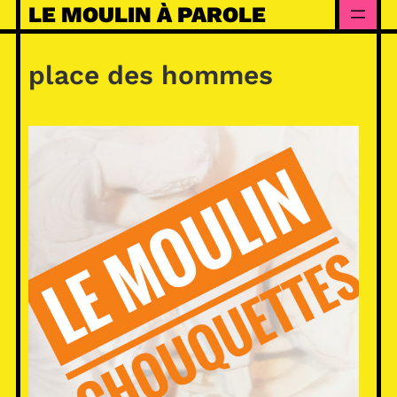
Skip
LE MOULIN À PAROLE
to
content
place des hommes