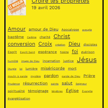
Croire les prophètes
19 avril 2026
Amour
amour de Dieu
Apocalypse
aveugle
Christ
baptême
charité
Carême
Croix
Dieu
conversion
disciples
création
foi
espérance
Esprit
guérison
Esprit Saint
fidélité
Jésus
incarnation
justice
humilité
image de Dieu
miséricorde
mort
lumière
liturgie
loi
pardon
Prière
moulin à parole
mystère
parole de Dieu
salut
résurrection
Prudence
saints
Seigneur
Église
témoignage
spiritualité
ténèbres
Évangile
évangélisation