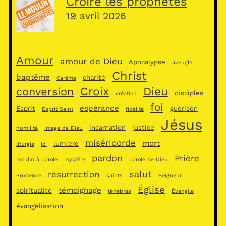
Croire les prophètes
19 avril 2026
Amour
amour de Dieu
Apocalypse
aveugle
Christ
baptême
charité
Carême
Croix
Dieu
conversion
disciples
création
foi
espérance
Esprit
guérison
Esprit Saint
fidélité
Jésus
incarnation
justice
humilité
image de Dieu
miséricorde
mort
lumière
liturgie
loi
pardon
Prière
moulin à parole
mystère
parole de Dieu
salut
résurrection
Prudence
saints
Seigneur
Église
témoignage
spiritualité
ténèbres
Évangile
évangélisation