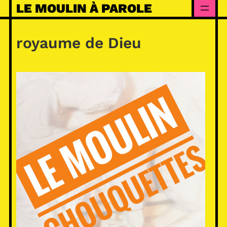
Skip
LE MOULIN À PAROLE
to
content
royaume de Dieu