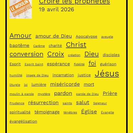
Croire les prophètes
19 avril 2026
Amour
amour de Dieu
Apocalypse
aveugle
Christ
baptême
charité
Carême
Croix
Dieu
conversion
disciples
création
foi
espérance
Esprit
guérison
Esprit Saint
fidélité
Jésus
incarnation
justice
humilité
image de Dieu
miséricorde
mort
lumière
liturgie
loi
pardon
Prière
moulin à parole
mystère
parole de Dieu
salut
résurrection
Prudence
saints
Seigneur
Église
témoignage
spiritualité
ténèbres
Évangile
évangélisation