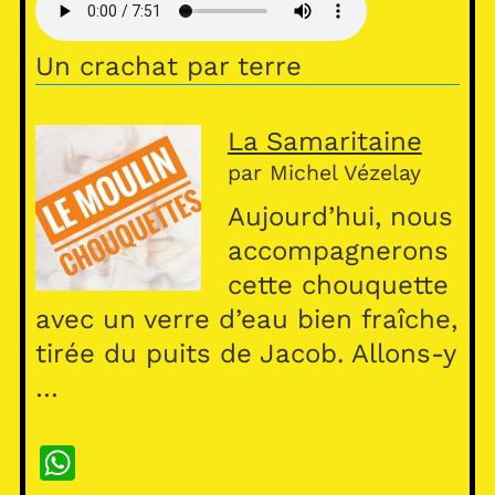
s
A
Un crachat par terre
p
p
La Samaritaine
par Michel Vézelay
Aujourd’hui, nous
accompagnerons
cette chouquette
avec un verre d’eau bien fraîche,
tirée du puits de Jacob. Allons-y
…
W