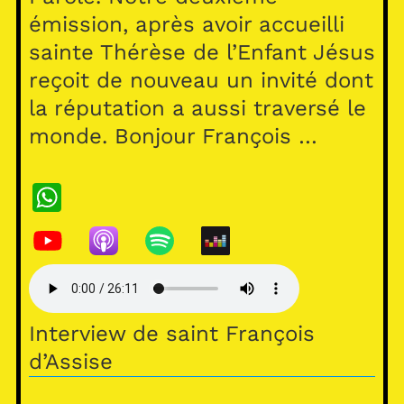
émission, après avoir accueilli
sainte Thérèse de l’Enfant Jésus
reçoit de nouveau un invité dont
la réputation a aussi traversé le
monde. Bonjour François …
W
h
at
s
A
Interview de saint François
p
d’Assise
p