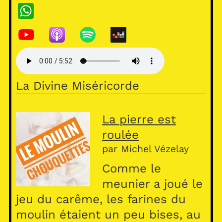
W
h
at
s
A
La Divine Miséricorde
p
p
La pierre est
roulée
par Michel Vézelay
Comme le
meunier a joué le
jeu du carême, les farines du
moulin étaient un peu bises, au