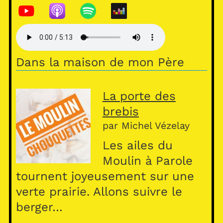
h
at
s
A
Dans la maison de mon Père
p
p
La porte des
brebis
par Michel Vézelay
Les ailes du
Moulin à Parole
tournent joyeusement sur une
verte prairie. Allons suivre le
berger…