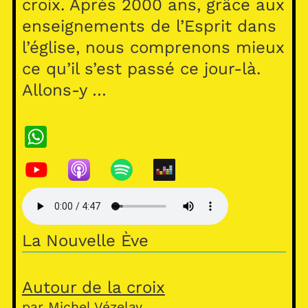
croix. Après 2000 ans, grâce aux
enseignements de l’Esprit dans
l’église, nous comprenons mieux
ce qu’il s’est passé ce jour-là.
Allons-y …
W
h
at
s
A
La Nouvelle Ève
p
p
Autour de la croix
par Michel Vézelay