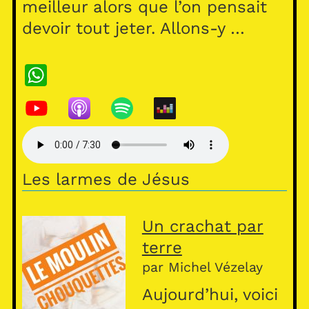
meilleur alors que l’on pensait
devoir tout jeter. Allons-y …
W
h
at
s
A
Les larmes de Jésus
p
p
Un crachat par
terre
par Michel Vézelay
Aujourd’hui, voici