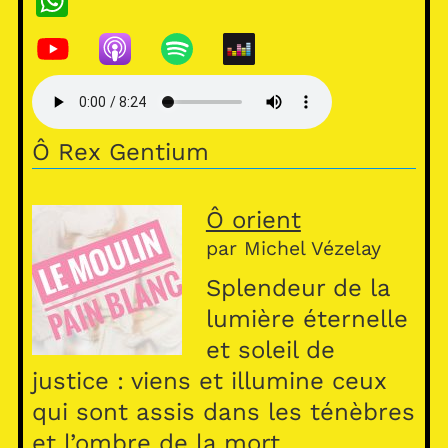
W
h
at
s
A
Ô Rex Gentium
p
p
Ô orient
par Michel Vézelay
Splendeur de la
lumière éternelle
et soleil de
justice : viens et illumine ceux
qui sont assis dans les ténèbres
et l’ombre de la mort.