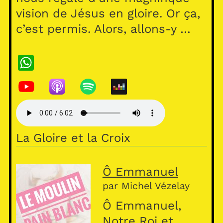
vision de Jésus en gloire. Or ça,
c’est permis. Alors, allons-y …
W
h
at
s
A
La Gloire et la Croix
p
p
Ô Emmanuel
par Michel Vézelay
Ô Emmanuel,
Notre Roi et