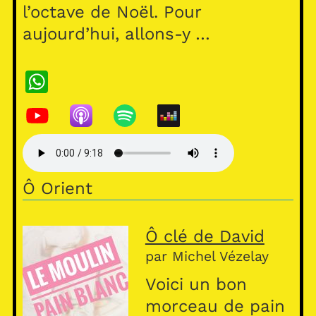
l’octave de Noël. Pour
aujourd’hui, allons-y …
W
h
at
s
A
Ô Orient
p
p
Ô clé de David
par Michel Vézelay
Voici un bon
morceau de pain