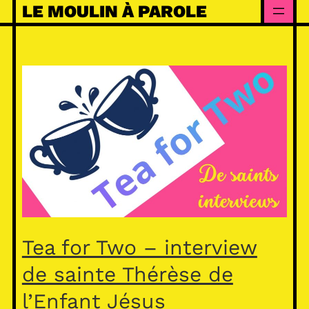
Skip
LE MOULIN À PAROLE
to
content
Tea for Two – interview
de sainte Thérèse de
l’Enfant Jésus