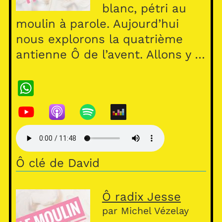
blanc, pétri au
moulin à parole. Aujourd’hui
nous explorons la quatrième
antienne Ô de l’avent. Allons y …
W
h
at
s
A
Ô clé de David
p
p
Ô radix Jesse
par Michel Vézelay