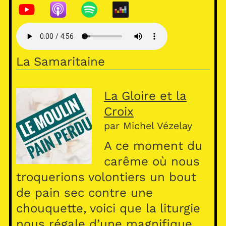
h
at
s
A
La Samaritaine
p
p
La Gloire et la
Croix
par Michel Vézelay
A ce moment du
carême où nous
troquerions volontiers un bout
de pain sec contre une
chouquette, voici que la liturgie
nous régale d’une magnifique