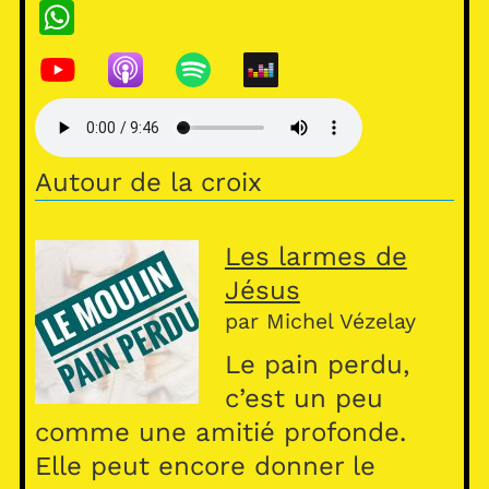
W
h
at
s
A
Autour de la croix
p
p
Les larmes de
Jésus
par Michel Vézelay
Le pain perdu,
c’est un peu
comme une amitié profonde.
Elle peut encore donner le