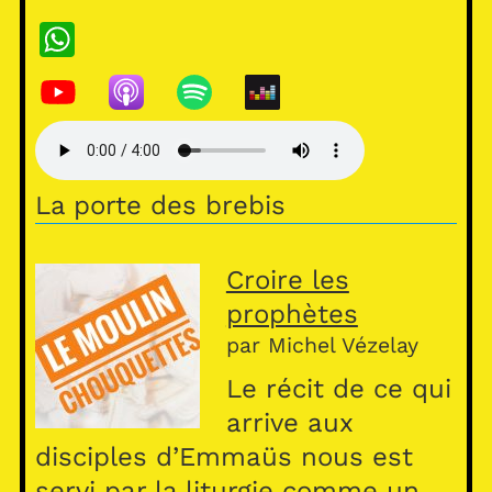
W
h
at
s
A
La porte des brebis
p
p
Croire les
prophètes
par Michel Vézelay
Le récit de ce qui
arrive aux
disciples d’Emmaüs nous est
servi par la liturgie comme un