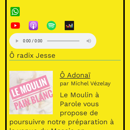
W
h
at
s
A
Ô radix Jesse
p
p
Ô Adonaï
par Michel Vézelay
Le Moulin à
Parole vous
propose de
poursuivre notre préparation à