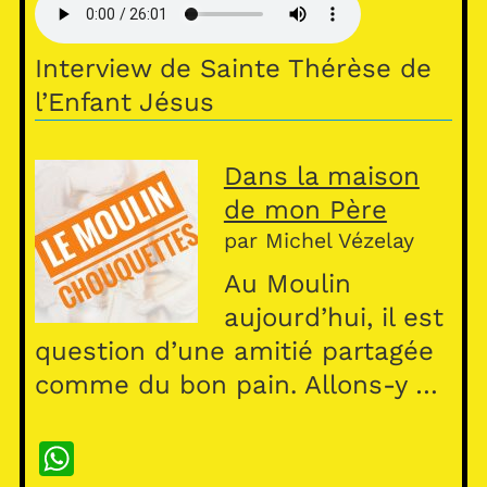
s
A
Interview de Sainte Thérèse de
p
l’Enfant Jésus
p
Dans la maison
de mon Père
par Michel Vézelay
Au Moulin
aujourd’hui, il est
question d’une amitié partagée
comme du bon pain. Allons-y …
W