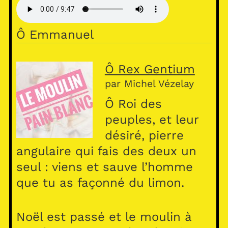
s
A
Ô Emmanuel
p
p
Ô Rex Gentium
par Michel Vézelay
Ô Roi des
peuples, et leur
désiré, pierre
angulaire qui fais des deux un
seul : viens et sauve l’homme
que tu as façonné du limon.
Noël est passé et le moulin à