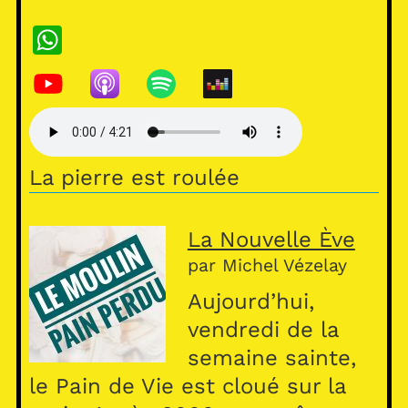
W
h
at
s
A
La pierre est roulée
p
p
La Nouvelle Ève
par Michel Vézelay
Aujourd’hui,
vendredi de la
semaine sainte,
le Pain de Vie est cloué sur la